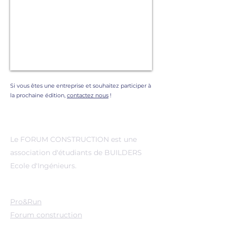
Si vous êtes une entreprise et souhaitez participer à
la prochaine édition,
contactez nous
!
A propos de nous
Le FORUM CONSTRUCTION est une
association d'étudiants de BUILDERS
Ecole d'Ingénieurs.
Evenements
Pro&Run
Forum construction