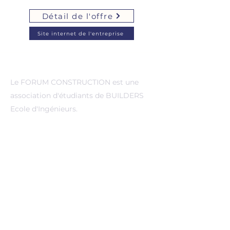
Détail de l'offre
Site internet de l'entreprise
A propos de nous
Le FORUM CONSTRUCTION est une
association d'étudiants de BUILDERS
Ecole d'Ingénieurs.
Evenements
Pro&Run
Forum construction
Forum international
Midi-entreprise
Liens
BUILDERS Ecole d'ingénieurs