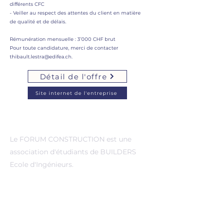
différents CFC
- Veiller au respect des attentes du client en matière
de qualité et de délais.
Rémunération mensuelle : 3’000 CHF brut
Pour toute candidature, merci de contacter
thibault.lestra@edifea.ch
.
Détail de l'offre
Site internet de l'entreprise
A propos de nous
Le FORUM CONSTRUCTION est une
association d'étudiants de BUILDERS
Ecole d'Ingénieurs.
Evenements
Pro&Run
Forum construction