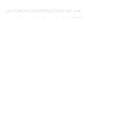
A propos de nous
Le FORUM CONSTRUCTION est une
association d'étudiants de BUILDERS
Ecole d'Ingénieurs.
Evenements
Pro&Run
Forum construction
Forum international
Midi-entreprise
Liens
BUILDERS Ecole d'ingénieurs
Politique de confidentialité
Mentions légales
Visite de chantier