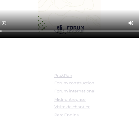
Evenements
Pro&Run
Forum construction
Forum international
Midi-entreprise
Visite de chantier
Parc Engins