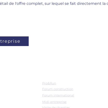
tail de l'offre complet, sur lequel se fait directement la
ntreprise
Evenements
Pro&Run
Forum construction
Forum international
Midi-entreprise
Visite de chantier