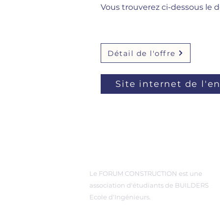
Vous trouverez ci-dessous le dé
Détail de l'offre
Site internet de l'e
A propos de nous
Le FORUM CONSTRUCTION est une
association d'étudiants de BUILDERS
Ecole d'Ingénieurs.