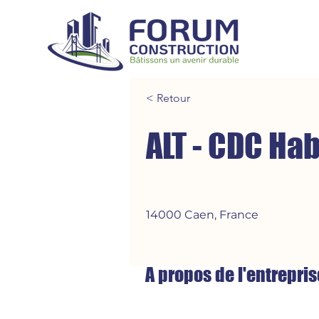
< Retour
ALT - CDC Hab
14000 Caen, France
A propos de l'entrepris